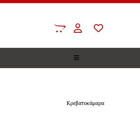
fab
far
far
fa-
fa-
fa-
opencart
user
heart
Κρεβατοκάμαρα