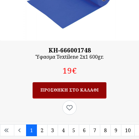
KH-666001748
Ύφασμα Textilene 2x1 600gr.
19‎€
1
2
3
4
5
6
7
8
9
10