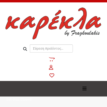
+61 383 766 284
Mobile
fab
fa-
far
536 Virginia, LA 701
opencart
fa-
Address
far
user
fa-
heart
Mon - Sat: 9:00 - 18:00
Sat-Sun Closed