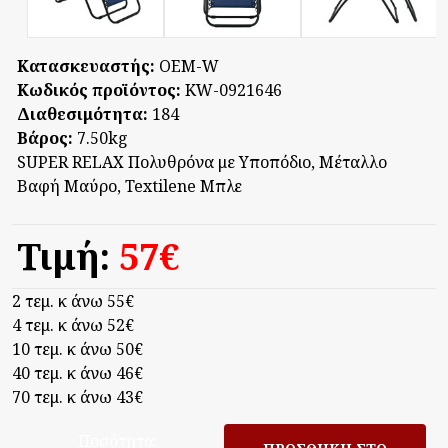
Κατασκευαστής:
OEM-W
Κωδικός προϊόντος:
KW-0921646
Διαθεσιμότητα:
184
Βάρος:
7.50kg
SUPER RELAX Πολυθρόνα με Υποπόδιο, Μέταλλο
Βαφή Μαύρο, Textilene Μπλε
Τιμή:
57‎€
2 τεμ. κ άνω 55‎€
4 τεμ. κ άνω 52‎€
10 τεμ. κ άνω 50‎€
40 τεμ. κ άνω 46‎€
70 τεμ. κ άνω 43‎€
Ποσότητα: