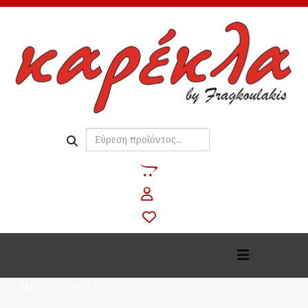
+61 383 766 284
Mobile
fab
fa-
far
536 Virginia, LA 701
opencart
fa-
Address
far
user
fa-
heart
Mon - Sat: 9:00 - 18:00
Sat-Sun Closed